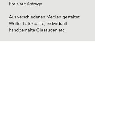
Preis auf Anfrage
Aus verschiedenen Medien gestaltet.
Wolle, Latexpaste, individuell 
handbemalte Glasaugen etc. 
Auf Wunsch können auch Haare des 
eigenen Tieres mit eingearbeitet 
werden.
Der Phantasie sind keine Grenzen 
gesetzt.
3D Portaits mit Pfiff!
Alle meine Werke sind Dekoartikel 
und KEIN Spielzeug.
Vorsicht verschluckbare Kleinteile, 
nicht für Kleinkinder geeignet.
Weltweiter Versand möglich.