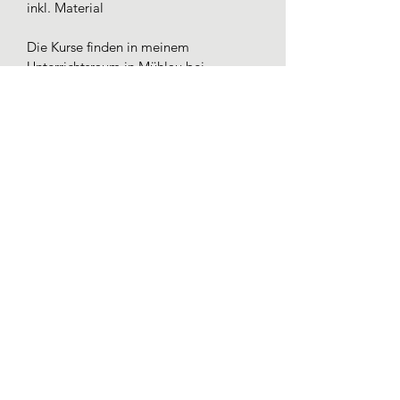
inkl. Material
Die Kurse finden in meinem 
Unterrichtsraum in Mühlau bei 
Chemnitz statt.
©2024 by flock&fleeece. Proudly created with
Wix.com